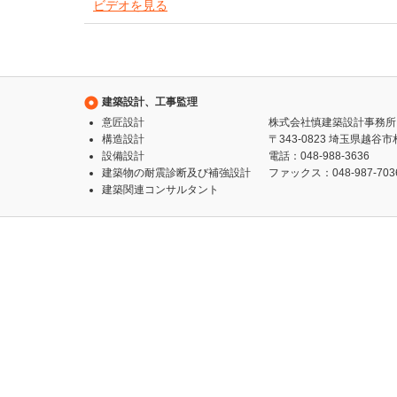
ビデオを見る
2015/02/19
老人介護施設(４種混合)
「こしがや翔裕館」
の開所式
2015/01/29
建築設計、工事監理
ホームページを公開しました。
意匠設計
株式会社慎建築設計事務所
今後とも宜しくお願い致します。
構造設計
〒343-0823 埼玉県越谷市相
設備設計
電話：048-988-3636
建築物の耐震診断及び補強設計
ファックス：048-987-703
建築関連コンサルタント